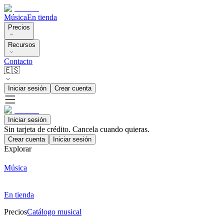
Música
En tienda
Precios
Recursos
Contacto
🇪🇸
Iniciar sesión
Crear cuenta
Iniciar sesión
Sin tarjeta de crédito. Cancela cuando quieras.
Crear cuenta
Iniciar sesión
Explorar
Música
En tienda
Precios
Catálogo musical