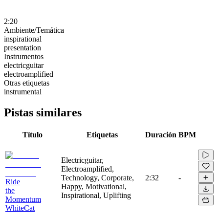
2:20
Ambiente/Temática
inspirational
presentation
Instrumentos
electricguitar
electroamplified
Otras etiquetas
instrumental
Pistas similares
Título
Etiquetas
Duración
BPM
Electricguitar,
Electroamplified,
Technology, Corporate,
2:32
-
Ride
Happy, Motivational,
the
Inspirational, Uplifting
Momentum
WhiteCat