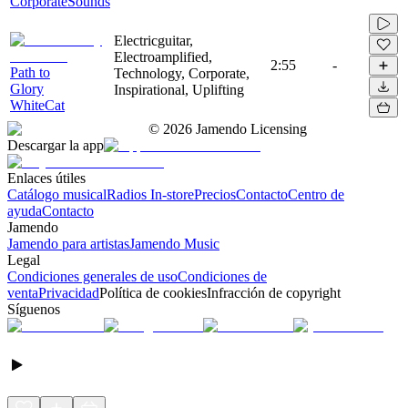
CorporateSounds
Electricguitar,
Electroamplified,
2:55
-
Path to
Technology, Corporate,
Glory
Inspirational, Uplifting
WhiteCat
©
2026
Jamendo Licensing
Descargar la app
Enlaces útiles
Catálogo musical
Radios In-store
Precios
Contacto
Centro de
ayuda
Contacto
Jamendo
Jamendo para artistas
Jamendo Music
Legal
Condiciones generales de uso
Condiciones de
venta
Privacidad
Política de cookies
Infracción de copyright
Síguenos