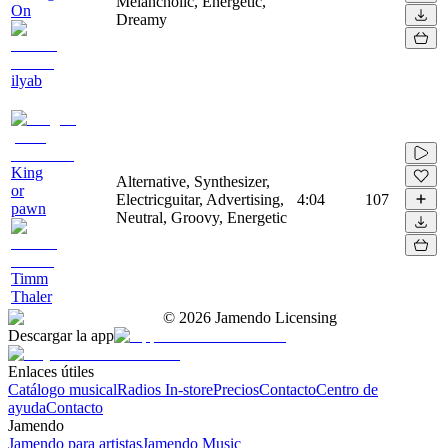
Melancholic, Energetic,
On
Dreamy
ilyab
King
Alternative, Synthesizer,
or
Electricguitar, Advertising,
4:04
107
pawn
Neutral, Groovy, Energetic
Timm
Thaler
©
2026
Jamendo Licensing
Descargar la app
Enlaces útiles
Catálogo musical
Radios In-store
Precios
Contacto
Centro de
ayuda
Contacto
Jamendo
Jamendo para artistas
Jamendo Music