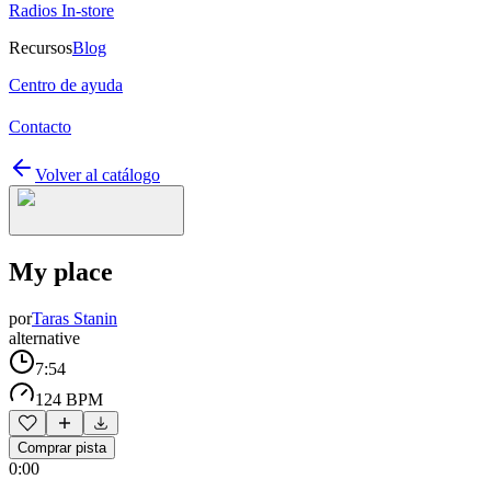
Radios In-store
Recursos
Blog
Centro de ayuda
Contacto
Volver al catálogo
My place
por
Taras Stanin
alternative
7:54
124 BPM
Comprar pista
0:00