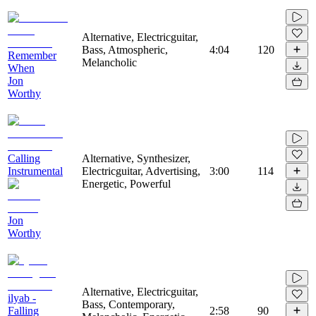
Alternative, Electricguitar,
Bass, Atmospheric,
4:04
120
Remember
Melancholic
When
Jon
Worthy
Calling
Alternative, Synthesizer,
Instrumental
Electricguitar, Advertising,
3:00
114
Energetic, Powerful
Jon
Worthy
Alternative, Electricguitar,
ilyab -
Bass, Contemporary,
Falling
2:58
90