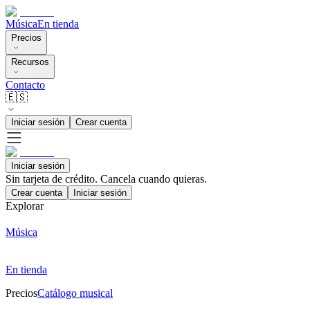
Música
En tienda
Precios
Recursos
Contacto
🇪🇸
Iniciar sesión
Crear cuenta
Iniciar sesión
Sin tarjeta de crédito. Cancela cuando quieras.
Crear cuenta
Iniciar sesión
Explorar
Música
En tienda
Precios
Catálogo musical