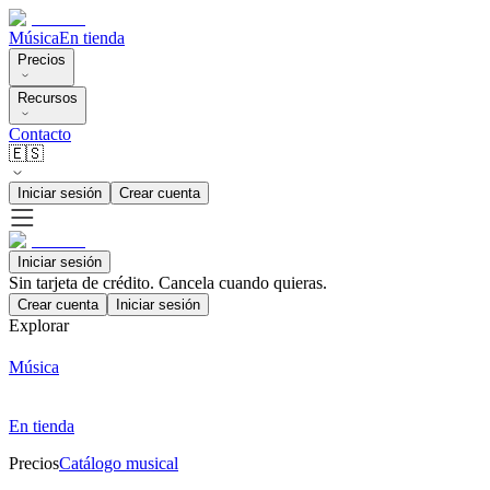
Música
En tienda
Precios
Recursos
Contacto
🇪🇸
Iniciar sesión
Crear cuenta
Iniciar sesión
Sin tarjeta de crédito. Cancela cuando quieras.
Crear cuenta
Iniciar sesión
Explorar
Música
En tienda
Precios
Catálogo musical