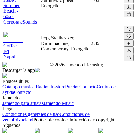
Summer, Upbeat,
1:03
-
Summer
Energetic
Beach -
60sec
CorporateSounds
Pop, Synthesizer,
Drummachine,
2:35
-
Coffee
Contemporary, Energetic
Ed
Napoli
©
2026
Jamendo Licensing
Descargar la app
Enlaces útiles
Catálogo musical
Radios In-store
Precios
Contacto
Centro de
ayuda
Contacto
Jamendo
Jamendo para artistas
Jamendo Music
Legal
Condiciones generales de uso
Condiciones de
venta
Privacidad
Política de cookies
Infracción de copyright
Síguenos