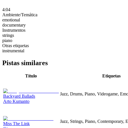
4:04
Ambiente/Temática
emotional
documentary
Instrumentos
strings
piano
Otras etiquetas
instrumental
Pistas similares
Título
Etiquetas
Jazz, Drums, Piano, Videogame, Emo
Backyard Ballads
Arto Kumanto
Jazz, Strings, Piano, Contemporary, 
Miss The Link