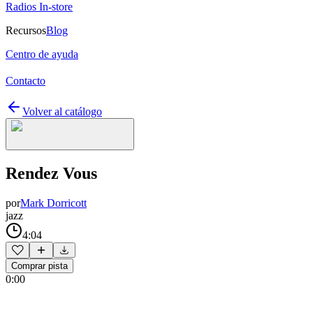
Radios In-store
Recursos
Blog
Centro de ayuda
Contacto
Volver al catálogo
Rendez Vous
por
Mark Dorricott
jazz
4:04
Comprar pista
0:00