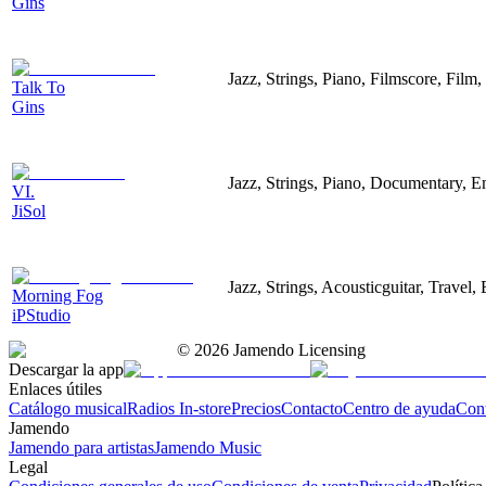
Gins
Jazz, Strings, Piano, Filmscore, Film
Talk To
Gins
Jazz, Strings, Piano, Documentary, E
VI.
JiSol
Jazz, Strings, Acousticguitar, Travel,
Morning Fog
iPStudio
©
2026
Jamendo Licensing
Descargar la app
Enlaces útiles
Catálogo musical
Radios In-store
Precios
Contacto
Centro de ayuda
Con
Jamendo
Jamendo para artistas
Jamendo Music
Legal