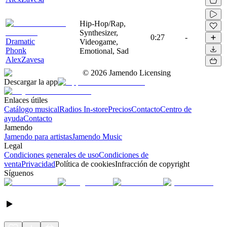
Hip-Hop/Rap,
Synthesizer,
0:27
-
Dramatic
Videogame,
Phonk
Emotional, Sad
AlexZavesa
©
2026
Jamendo Licensing
Descargar la app
Enlaces útiles
Catálogo musical
Radios In-store
Precios
Contacto
Centro de
ayuda
Contacto
Jamendo
Jamendo para artistas
Jamendo Music
Legal
Condiciones generales de uso
Condiciones de
venta
Privacidad
Política de cookies
Infracción de copyright
Síguenos