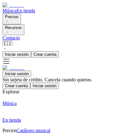
Música
En tienda
Precios
Recursos
Contacto
🇪🇸
Iniciar sesión
Crear cuenta
Iniciar sesión
Sin tarjeta de crédito. Cancela cuando quieras.
Crear cuenta
Iniciar sesión
Explorar
Música
En tienda
Precios
Catálogo musical