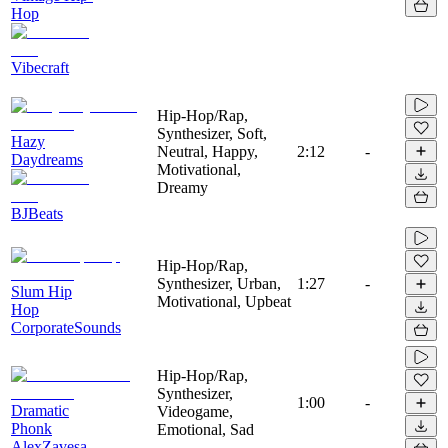
Hop
Vibecraft
Hip-Hop/Rap,
Synthesizer, Soft,
Hazy
Neutral, Happy,
2:12
-
Daydreams
Motivational,
Dreamy
BJBeats
Hip-Hop/Rap,
Synthesizer, Urban,
1:27
-
Slum Hip
Motivational, Upbeat
Hop
CorporateSounds
Hip-Hop/Rap,
Synthesizer,
1:00
-
Dramatic
Videogame,
Phonk
Emotional, Sad
AlexZavesa