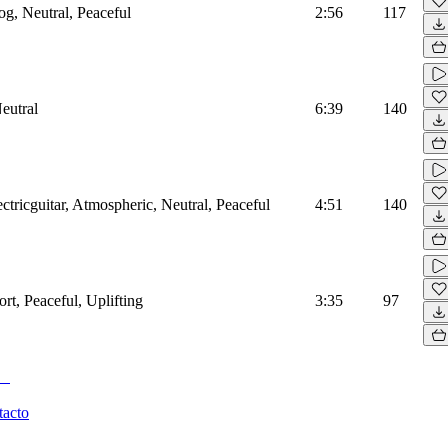
og, Neutral, Peaceful
2:56
117
eutral
6:39
140
ectricguitar, Atmospheric, Neutral, Peaceful
4:51
140
rt, Peaceful, Uplifting
3:35
97
tacto