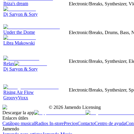
Ibiza's dream
Electronic/Breaks, Synthesizer, Vl
Dj Saryon & Sory
Under the Dome
Electronic/Breaks, Drums, Bass, N
Libra Makowski
Electronic/Breaks, Synthesizer, El
Relax
Dj Saryon & Sory
Electronic/Breaks, Synthesizer, Spo
Rising Air Flow
GroovyVoxx
©
2026
Jamendo Licensing
Descargar la app
Enlaces útiles
Catálogo musical
Radios In-store
Precios
Contacto
Centro de ayuda
Con
Jamendo