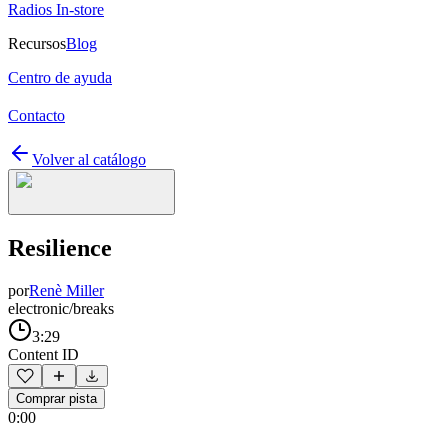
Radios In-store
Recursos
Blog
Centro de ayuda
Contacto
Volver al catálogo
Resilience
por
Renè Miller
electronic/breaks
3:29
Content ID
Comprar pista
0:00