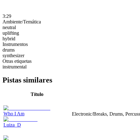
3:29
Ambiente/Temática
neutral
uplifting
hybrid
Instrumentos
drums
synthesizer
Otras etiquetas
instrumental
Pistas similares
Título
Who I Am
Electronic/Breaks, Drums, Percuss
Luiza_D