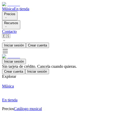
Música
En tienda
Precios
Recursos
Contacto
🇪🇸
Iniciar sesión
Crear cuenta
Iniciar sesión
Sin tarjeta de crédito. Cancela cuando quieras.
Crear cuenta
Iniciar sesión
Explorar
Música
En tienda
Precios
Catálogo musical