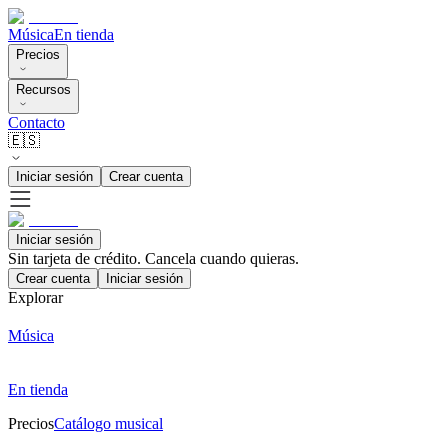
Música
En tienda
Precios
Recursos
Contacto
🇪🇸
Iniciar sesión
Crear cuenta
Iniciar sesión
Sin tarjeta de crédito. Cancela cuando quieras.
Crear cuenta
Iniciar sesión
Explorar
Música
En tienda
Precios
Catálogo musical