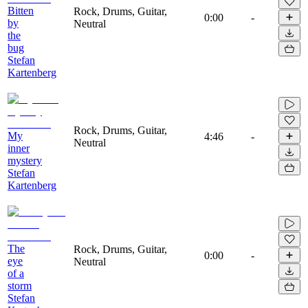
Bitten
Rock, Drums, Guitar,
0:00
-
by
Neutral
the
bug
Stefan
Kartenberg
Rock, Drums, Guitar,
My
4:46
-
Neutral
inner
mystery
Stefan
Kartenberg
The
Rock, Drums, Guitar,
0:00
-
eye
Neutral
of a
storm
Stefan