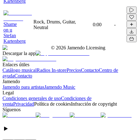
Kartenberg
Rock, Drums, Guitar,
Shame
0:00
-
Neutral
on u
Stefan
Kartenberg
©
2026
Jamendo Licensing
Descargar la app
Enlaces útiles
Catálogo musical
Radios In-store
Precios
Contacto
Centro de
ayuda
Contacto
Jamendo
Jamendo para artistas
Jamendo Music
Legal
Condiciones generales de uso
Condiciones de
venta
Privacidad
Política de cookies
Infracción de copyright
Síguenos