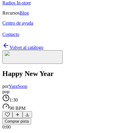
Radios In-store
Recursos
Blog
Centro de ayuda
Contacto
Volver al catálogo
Happy New Year
por
YuraSoop
pop
1:30
90 BPM
Comprar pista
0:00