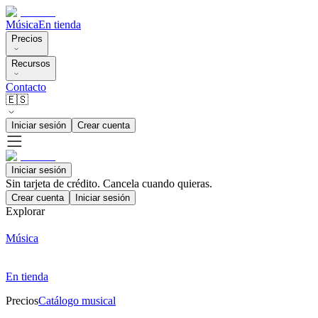
Música
En tienda
Precios
Recursos
Contacto
🇪🇸
Iniciar sesión
Crear cuenta
Iniciar sesión
Sin tarjeta de crédito. Cancela cuando quieras.
Crear cuenta
Iniciar sesión
Explorar
Música
En tienda
Precios
Catálogo musical