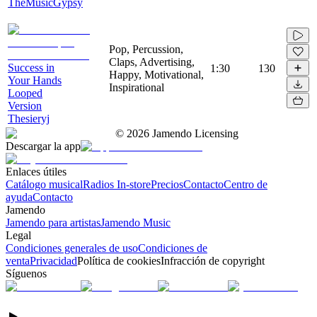
TheMusicGypsy
Pop, Percussion,
Claps, Advertising,
Success in
1:30
130
Happy, Motivational,
Your Hands
Inspirational
Looped
Version
Thesieryj
©
2026
Jamendo Licensing
Descargar la app
Enlaces útiles
Catálogo musical
Radios In-store
Precios
Contacto
Centro de
ayuda
Contacto
Jamendo
Jamendo para artistas
Jamendo Music
Legal
Condiciones generales de uso
Condiciones de
venta
Privacidad
Política de cookies
Infracción de copyright
Síguenos