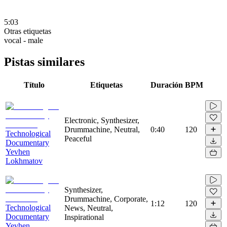
5:03
Otras etiquetas
vocal - male
Pistas similares
Título
Etiquetas
Duración
BPM
Electronic, Synthesizer,
Drummachine, Neutral,
0:40
120
Technological
Peaceful
Documentary
Yevhen
Lokhmatov
Synthesizer,
Drummachine, Corporate,
1:12
120
Technological
News, Neutral,
Documentary
Inspirational
Yevhen