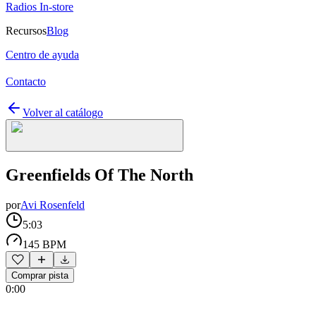
Radios In-store
Recursos
Blog
Centro de ayuda
Contacto
Volver al catálogo
Greenfields Of The North
por
Avi Rosenfeld
5:03
145 BPM
Comprar pista
0:00