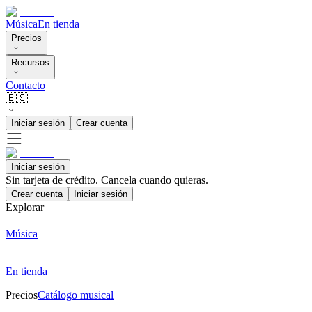
Música
En tienda
Precios
Recursos
Contacto
🇪🇸
Iniciar sesión
Crear cuenta
Iniciar sesión
Sin tarjeta de crédito. Cancela cuando quieras.
Crear cuenta
Iniciar sesión
Explorar
Música
En tienda
Precios
Catálogo musical