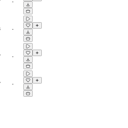
7
-
4
-
7
-
7
-