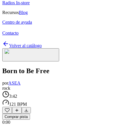
Radios In-store
Recursos
Blog
Centro de ayuda
Contacto
Volver al catálogo
Born to Be Free
por
ASEA
rock
3:42
121 BPM
Comprar pista
0:00