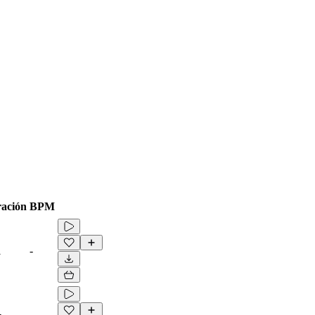
ación
BPM
1
-