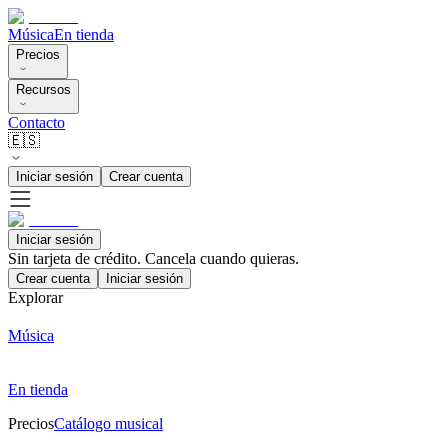
Música
En tienda
Precios
Recursos
Contacto
🇪🇸
Iniciar sesión
Crear cuenta
Iniciar sesión
Sin tarjeta de crédito. Cancela cuando quieras.
Crear cuenta
Iniciar sesión
Explorar
Música
En tienda
Precios
Catálogo musical