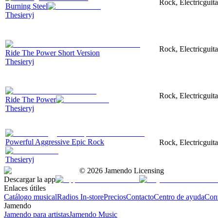
Rock, Electricguita
Burning Steel
Thesieryj
Rock, Electricguit
Ride The Power Short Version
Thesieryj
Rock, Electricguit
Ride The Power
Thesieryj
Powerful Aggressive Epic Rock
Rock, Electricguita
Thesieryj
©
2026
Jamendo Licensing
Descargar la app
Enlaces útiles
Catálogo musical
Radios In-store
Precios
Contacto
Centro de ayuda
Con
Jamendo
Jamendo para artistas
Jamendo Music