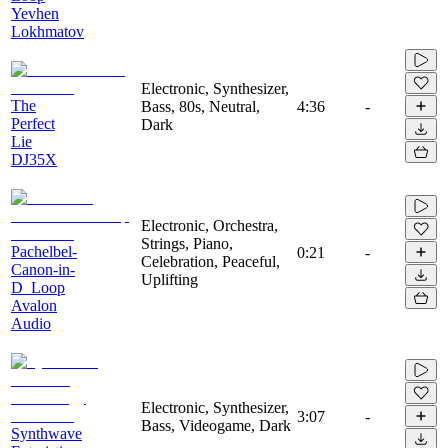
Yevhen
Lokhmatov
Electronic, Synthesizer,
The
Bass, 80s, Neutral,
4:36
-
Perfect
Dark
Lie
DJ35X
Electronic, Orchestra,
Strings, Piano,
Pachelbel-
0:21
-
Celebration, Peaceful,
Canon-in-
Uplifting
D_Loop
Avalon
Audio
Electronic, Synthesizer,
3:07
-
Bass, Videogame, Dark
Synthwave