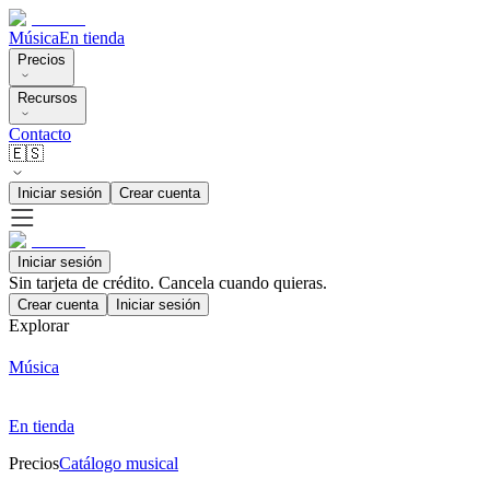
Música
En tienda
Precios
Recursos
Contacto
🇪🇸
Iniciar sesión
Crear cuenta
Iniciar sesión
Sin tarjeta de crédito. Cancela cuando quieras.
Crear cuenta
Iniciar sesión
Explorar
Música
En tienda
Precios
Catálogo musical