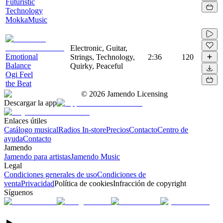
Futuristic
Technology
MokkaMusic
Electronic, Guitar,
Emotional
Strings, Technology,
2:36
120
Balance
Quirky, Peaceful
Ogi Feel
the Beat
©
2026
Jamendo Licensing
Descargar la app
Enlaces útiles
Catálogo musical
Radios In-store
Precios
Contacto
Centro de
ayuda
Contacto
Jamendo
Jamendo para artistas
Jamendo Music
Legal
Condiciones generales de uso
Condiciones de
venta
Privacidad
Política de cookies
Infracción de copyright
Síguenos