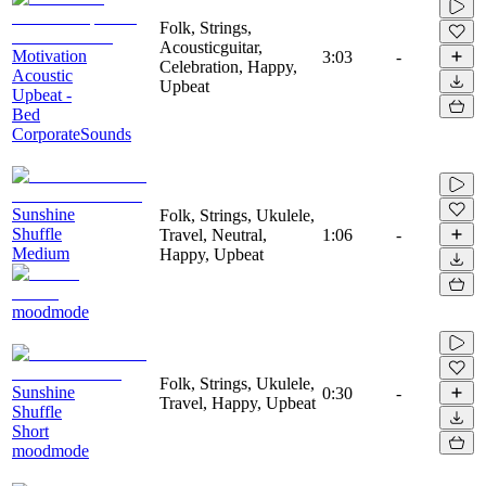
Folk, Strings,
Acousticguitar,
Motivation
3:03
-
Celebration, Happy,
Acoustic
Upbeat
Upbeat -
Bed
CorporateSounds
Sunshine
Folk, Strings, Ukulele,
Shuffle
Travel, Neutral,
1:06
-
Medium
Happy, Upbeat
moodmode
Folk, Strings, Ukulele,
Sunshine
0:30
-
Travel, Happy, Upbeat
Shuffle
Short
moodmode