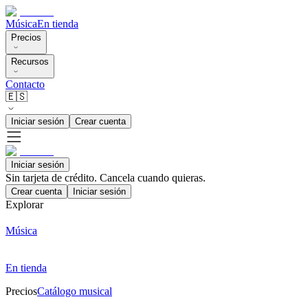
Música
En tienda
Precios
Recursos
Contacto
🇪🇸
Iniciar sesión
Crear cuenta
Iniciar sesión
Sin tarjeta de crédito. Cancela cuando quieras.
Crear cuenta
Iniciar sesión
Explorar
Música
En tienda
Precios
Catálogo musical