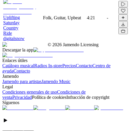
Uplifting
Folk, Guitar, Upbeat
4:21
-
Saturday
Country
Ride
digitalsnow
©
2026
Jamendo Licensing
Descargar la app
Enlaces útiles
Catálogo musical
Radios In-store
Precios
Contacto
Centro de
ayuda
Contacto
Jamendo
Jamendo para artistas
Jamendo Music
Legal
Condiciones generales de uso
Condiciones de
venta
Privacidad
Política de cookies
Infracción de copyright
Síguenos