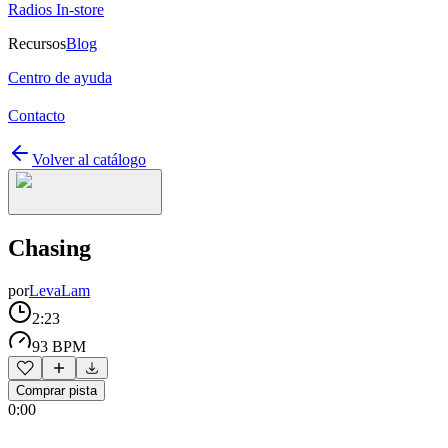
Radios In-store
Recursos
Blog
Centro de ayuda
Contacto
Volver al catálogo
Chasing
por
LevaLam
2:23
93 BPM
Comprar pista
0:00