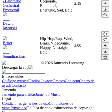
- Cinematic
Corporate,
2:18
-
Orchestral
Emotional,
Emotional
Energetic, Sad, Epic
Dawid
Jaworski
Hip-Hop/Rap, Wind,
Better
Brass, Videogame,
3:00
-
Happy, Nostalgic,
Epic
Soundtrackman
©
2026
Jamendo Licensing
Descargar la app
Enlaces útiles
Catálogo musical
Radios In-store
Precios
Contacto
Centro de
ayuda
Contacto
Jamendo
Jamendo para artistas
Jamendo Music
Legal
Condiciones generales de uso
Condiciones de
venta
Privacidad
Política de cookies
Infracción de copyright