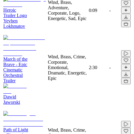
Wind, Brass,
Adventure,
Heroic
0:09
-
Corporate, Logo,
Trailer Logo
Energetic, Sad, Epic
Yevhen
Lokhmatov
Wind, Brass, Crime,
March of the
Corporate,
Brave - Epic
Emotional,
2:30
-
Cinematic
Dramatic, Energetic,
Orchestral
Epic
Trailer
Dawid
Jaworski
Path of Light
Wind, Brass, Crime,