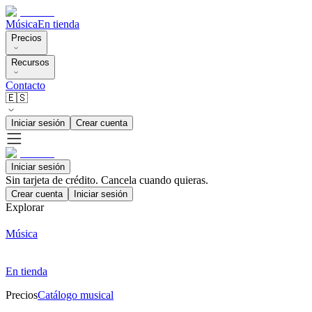
Música
En tienda
Precios
Recursos
Contacto
🇪🇸
Iniciar sesión
Crear cuenta
Iniciar sesión
Sin tarjeta de crédito. Cancela cuando quieras.
Crear cuenta
Iniciar sesión
Explorar
Música
En tienda
Precios
Catálogo musical