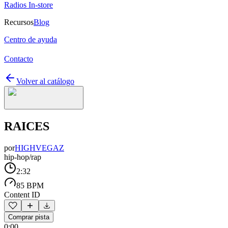
Radios In-store
Recursos
Blog
Centro de ayuda
Contacto
Volver al catálogo
RAICES
por
HIGHVEGAZ
hip-hop/rap
2:32
85 BPM
Content ID
Comprar pista
0:00