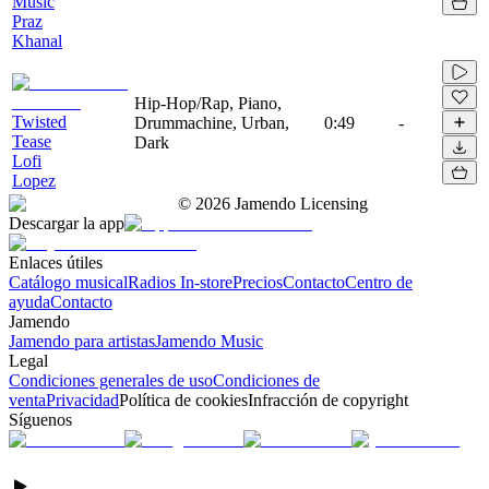
Music
Praz
Khanal
Hip-Hop/Rap, Piano,
Twisted
Drummachine, Urban,
0:49
-
Tease
Dark
Lofi
Lopez
©
2026
Jamendo Licensing
Descargar la app
Enlaces útiles
Catálogo musical
Radios In-store
Precios
Contacto
Centro de
ayuda
Contacto
Jamendo
Jamendo para artistas
Jamendo Music
Legal
Condiciones generales de uso
Condiciones de
venta
Privacidad
Política de cookies
Infracción de copyright
Síguenos