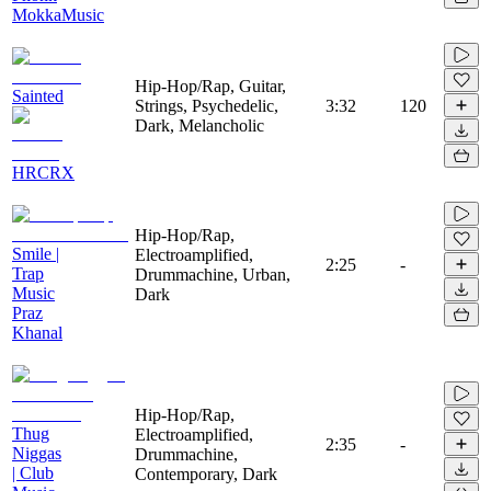
MokkaMusic
Hip-Hop/Rap, Guitar,
Sainted
Strings, Psychedelic,
3:32
120
Dark, Melancholic
HRCRX
Hip-Hop/Rap,
Smile |
Electroamplified,
2:25
-
Trap
Drummachine, Urban,
Music
Dark
Praz
Khanal
Hip-Hop/Rap,
Thug
Electroamplified,
2:35
-
Niggas
Drummachine,
| Club
Contemporary, Dark