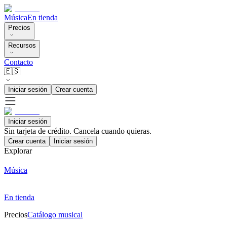
Música
En tienda
Precios
Recursos
Contacto
🇪🇸
Iniciar sesión
Crear cuenta
Iniciar sesión
Sin tarjeta de crédito. Cancela cuando quieras.
Crear cuenta
Iniciar sesión
Explorar
Música
En tienda
Precios
Catálogo musical