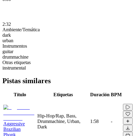
2:32
Ambiente/Temática
dark
urban
Instrumentos
guitar
drummachine
Otras etiquetas
instrumental
Pistas similares
Título
Etiquetas
Duración
BPM
Hip-Hop/Rap, Bass,
Drummachine, Urban,
1:58
-
Aggressive
Dark
Brazilian
Phonk