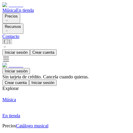
Música
En tienda
Precios
Recursos
Contacto
🇪🇸
Iniciar sesión
Crear cuenta
Iniciar sesión
Sin tarjeta de crédito. Cancela cuando quieras.
Crear cuenta
Iniciar sesión
Explorar
Música
En tienda
Precios
Catálogo musical