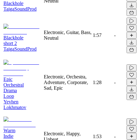
Neutral
Blackhole
TaigaSoundProd
Electronic, Guitar, Bass,
1:57
-
Blackhole
Neutral
short 2
TaigaSoundProd
Electronic, Orchestra,
Epic
Adventure, Corporate,
1:28
-
Orchestral
Sad, Epic
Drama
Loop
Yevhen
Lokhmatov
Warm
Electronic, Happy,
Indie
1:53
-
Upbeat