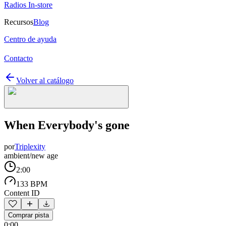
Radios In-store
Recursos
Blog
Centro de ayuda
Contacto
Volver al catálogo
When Everybody's gone
por
Triplexity
ambient/new age
2:00
133 BPM
Content ID
Comprar pista
0:00