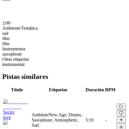
2:00
Ambiente/Temática
sad
film
film
Instrumentos
saxophone
Otras etiquetas
instrumental
Pistas similares
Título
Etiquetas
Duración
BPM
Secret
Ambient/New Age, Drums,
love
Saxophone, Atmospheric,
5:10
-
Sad