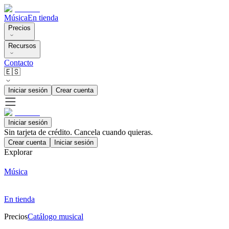
Música
En tienda
Precios
Recursos
Contacto
🇪🇸
Iniciar sesión
Crear cuenta
Iniciar sesión
Sin tarjeta de crédito. Cancela cuando quieras.
Crear cuenta
Iniciar sesión
Explorar
Música
En tienda
Precios
Catálogo musical