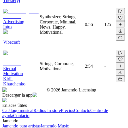
Thesieryj
Synthesizer, Strings,
Advertising
Corporate, Minimal,
0:56
125
Intro
News, Happy,
Motivational
Vibecraft
Strings, Corporate,
2:54
-
Eternal
Motivational
Motivation
Kirill
Kharchenko
©
2026
Jamendo Licensing
Descargar la app
Enlaces útiles
Catálogo musical
Radios In-store
Precios
Contacto
Centro de
ayuda
Contacto
Jamendo
Jamendo para artistas
Jamendo Music