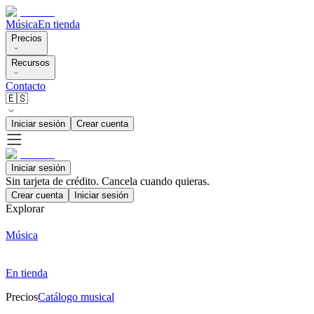
Música
En tienda
Precios
Recursos
Contacto
🇪🇸
Iniciar sesión
Crear cuenta
Iniciar sesión
Sin tarjeta de crédito. Cancela cuando quieras.
Crear cuenta
Iniciar sesión
Explorar
Música
En tienda
Precios
Catálogo musical