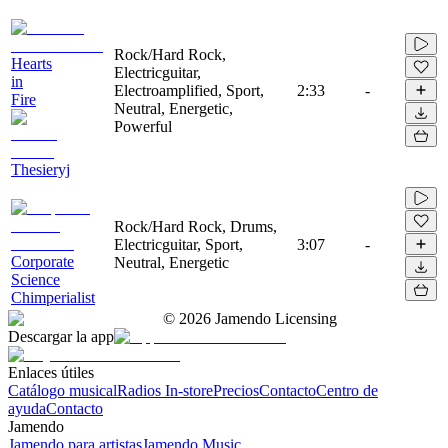
Rock/Hard Rock,
Hearts
Electricguitar,
in
Electroamplified, Sport,
2:33
-
Fire
Neutral, Energetic,
Powerful
Thesieryj
Rock/Hard Rock, Drums,
Electricguitar, Sport,
3:07
-
Corporate
Neutral, Energetic
Science
Chimperialist
©
2026
Jamendo Licensing
Descargar la app
Enlaces útiles
Catálogo musical
Radios In-store
Precios
Contacto
Centro de
ayuda
Contacto
Jamendo
Jamendo para artistas
Jamendo Music