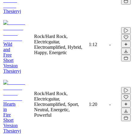
Thesieryj
Rock/Hard Rock,
Electricguitar,
Wild
1:12
-
Electroamplified, Hybrid,
and
Happy, Energetic
Free
Short
Version
Thesieryj
Rock/Hard Rock,
Electricguitar,
Hearts
Electroamplified, Sport,
1:20
-
in
Neutral, Energetic,
Fire
Powerful
Short
Version
Thesieryj