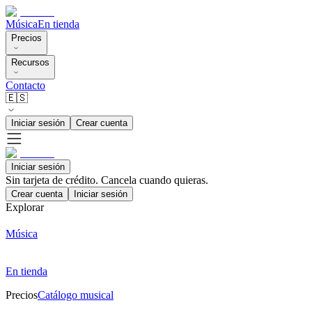
Música
En tienda
Precios
Recursos
Contacto
🇪🇸
Iniciar sesión
Crear cuenta
Iniciar sesión
Sin tarjeta de crédito. Cancela cuando quieras.
Crear cuenta
Iniciar sesión
Explorar
Música
En tienda
Precios
Catálogo musical