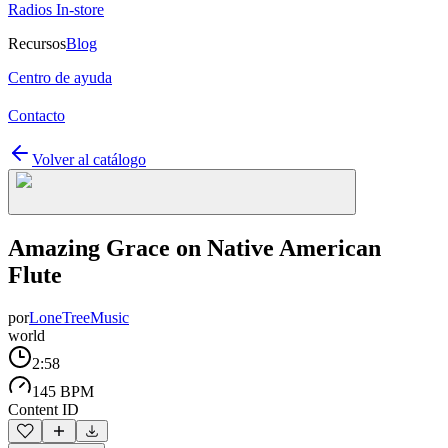
Radios In-store
Recursos
Blog
Centro de ayuda
Contacto
Volver al catálogo
Amazing Grace on Native American
Flute
por
LoneTreeMusic
world
2:58
145 BPM
Content ID