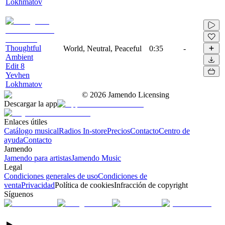
Lokhmatov
Thoughtful
World, Neutral, Peaceful
0:35
-
Ambient
Edit 8
Yevhen
Lokhmatov
©
2026
Jamendo Licensing
Descargar la app
Enlaces útiles
Catálogo musical
Radios In-store
Precios
Contacto
Centro de
ayuda
Contacto
Jamendo
Jamendo para artistas
Jamendo Music
Legal
Condiciones generales de uso
Condiciones de
venta
Privacidad
Política de cookies
Infracción de copyright
Síguenos