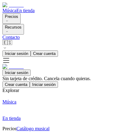
Música
En tienda
Precios
Recursos
Contacto
🇪🇸
Iniciar sesión
Crear cuenta
Iniciar sesión
Sin tarjeta de crédito. Cancela cuando quieras.
Crear cuenta
Iniciar sesión
Explorar
Música
En tienda
Precios
Catálogo musical