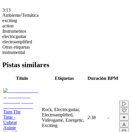
3:13
Ambiente/Temática
exciting
action
Instrumentos
electricguitar
electroamplified
Otras etiquetas
instrumental
Pistas similares
Título
Etiquetas
Duración
BPM
Rock, Electricguitar,
Turn The
Electroamplified,
Time -
2:38
-
Videogame, Energetic,
Upbeat
Exciting
Anime