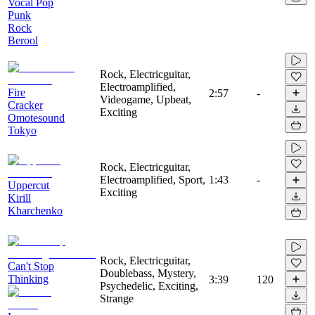
Vocal Pop
Punk
Rock
Berool
Rock, Electricguitar,
Electroamplified,
Fire
2:57
-
Videogame, Upbeat,
Cracker
Exciting
Omotesound
Tokyo
Rock, Electricguitar,
Electroamplified, Sport,
1:43
-
Uppercut
Exciting
Kirill
Kharchenko
Rock, Electricguitar,
Can't Stop
Doublebass, Mystery,
Thinking
3:39
120
Psychedelic, Exciting,
Strange