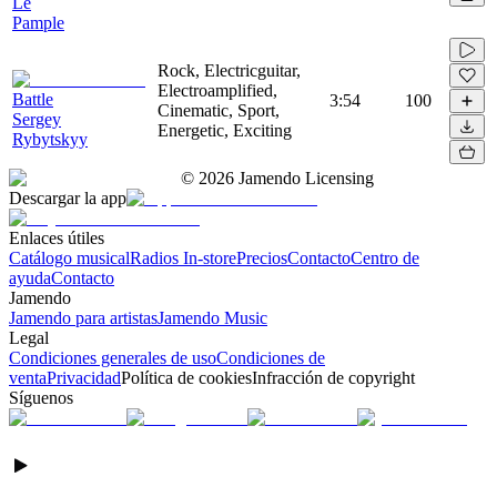
Le
Pample
Rock, Electricguitar,
Electroamplified,
Battle
3:54
100
Cinematic, Sport,
Sergey
Energetic, Exciting
Rybytskyy
©
2026
Jamendo Licensing
Descargar la app
Enlaces útiles
Catálogo musical
Radios In-store
Precios
Contacto
Centro de
ayuda
Contacto
Jamendo
Jamendo para artistas
Jamendo Music
Legal
Condiciones generales de uso
Condiciones de
venta
Privacidad
Política de cookies
Infracción de copyright
Síguenos