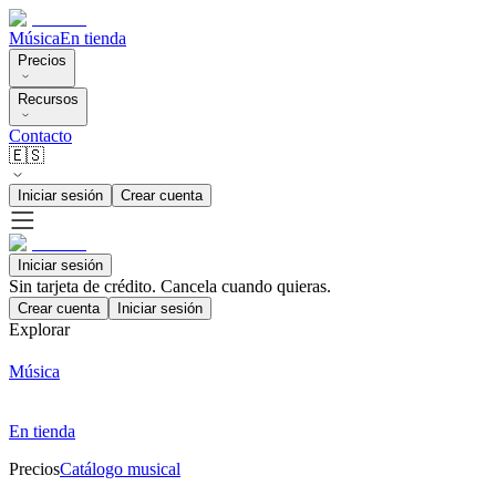
Música
En tienda
Precios
Recursos
Contacto
🇪🇸
Iniciar sesión
Crear cuenta
Iniciar sesión
Sin tarjeta de crédito. Cancela cuando quieras.
Crear cuenta
Iniciar sesión
Explorar
Música
En tienda
Precios
Catálogo musical