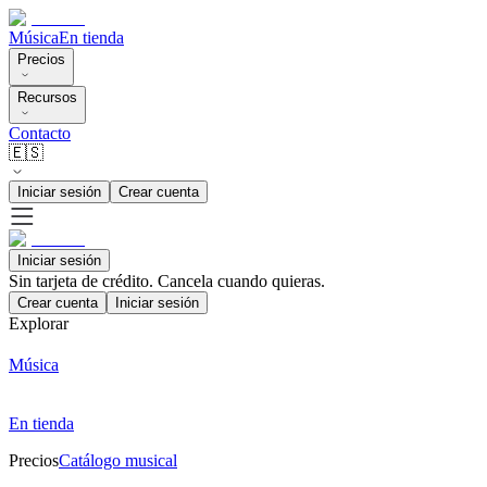
Música
En tienda
Precios
Recursos
Contacto
🇪🇸
Iniciar sesión
Crear cuenta
Iniciar sesión
Sin tarjeta de crédito. Cancela cuando quieras.
Crear cuenta
Iniciar sesión
Explorar
Música
En tienda
Precios
Catálogo musical