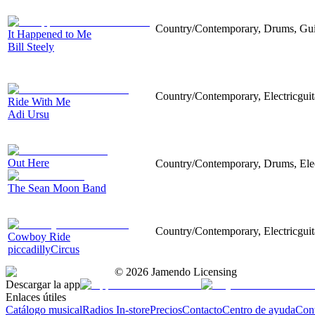
Country/Contemporary, Drums, Gui
It Happened to Me
Bill Steely
Country/Contemporary, Electricgui
Ride With Me
Adi Ursu
Out Here
Country/Contemporary, Drums, Elect
The Sean Moon Band
Country/Contemporary, Electricguita
Cowboy Ride
piccadillyCircus
©
2026
Jamendo Licensing
Descargar la app
Enlaces útiles
Catálogo musical
Radios In-store
Precios
Contacto
Centro de ayuda
Con