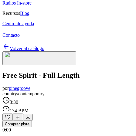
Radios In-store
Recursos
Blog
Centro de ayuda
Contacto
Volver al catálogo
Free Spirit - Full Length
por
pinegroove
country/contemporary
3:30
134 BPM
Comprar pista
0:00