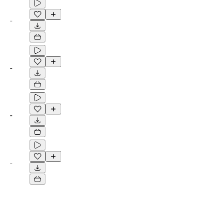
-
-
-
-