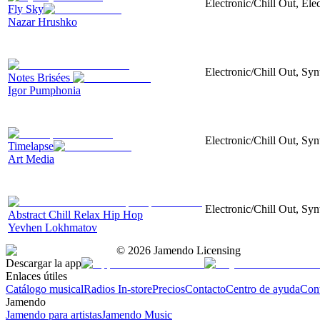
Electronic/Chill Out, Ele
Fly Sky
Nazar Hrushko
Electronic/Chill Out, Syn
Notes Brisées
Igor Pumphonia
Electronic/Chill Out, Syn
Timelapse
Art Media
Electronic/Chill Out, Syn
Abstract Chill Relax Hip Hop
Yevhen Lokhmatov
©
2026
Jamendo Licensing
Descargar la app
Enlaces útiles
Catálogo musical
Radios In-store
Precios
Contacto
Centro de ayuda
Con
Jamendo
Jamendo para artistas
Jamendo Music