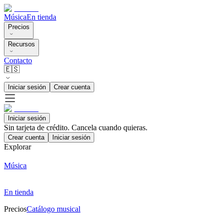
Música
En tienda
Precios
Recursos
Contacto
🇪🇸
Iniciar sesión
Crear cuenta
Iniciar sesión
Sin tarjeta de crédito. Cancela cuando quieras.
Crear cuenta
Iniciar sesión
Explorar
Música
En tienda
Precios
Catálogo musical