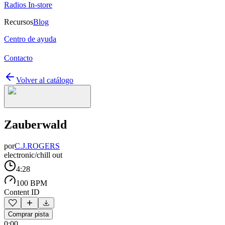
Radios In-store
Recursos
Blog
Centro de ayuda
Contacto
Volver al catálogo
Zauberwald
por
C.J.ROGERS
electronic/chill out
4:28
100 BPM
Content ID
Comprar pista
0:00