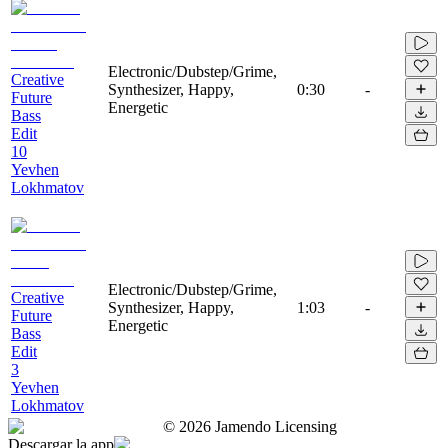
Electronic/Dubstep/Grime,
Creative
Synthesizer, Happy,
0:30
-
Future
Energetic
Bass
Edit
10
Yevhen
Lokhmatov
Electronic/Dubstep/Grime,
Creative
Synthesizer, Happy,
1:03
-
Future
Energetic
Bass
Edit
3
Yevhen
Lokhmatov
©
2026
Jamendo Licensing
Descargar la app