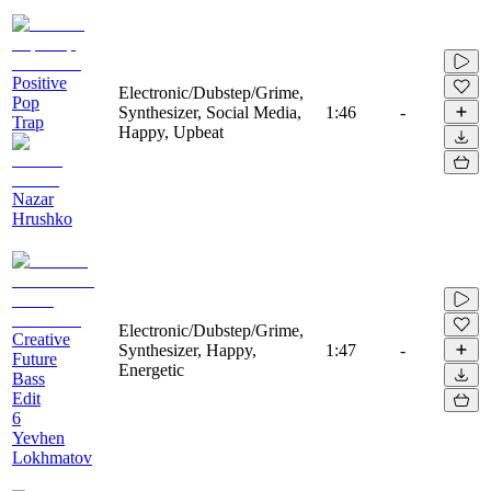
Positive
Electronic/Dubstep/Grime,
Pop
Synthesizer, Social Media,
1:46
-
Trap
Happy, Upbeat
Nazar
Hrushko
Electronic/Dubstep/Grime,
Creative
Synthesizer, Happy,
1:47
-
Future
Energetic
Bass
Edit
6
Yevhen
Lokhmatov