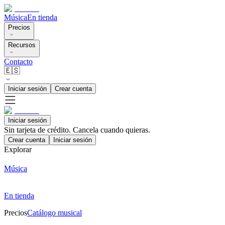
Música
En tienda
Precios
Recursos
Contacto
🇪🇸
Iniciar sesión
Crear cuenta
Iniciar sesión
Sin tarjeta de crédito. Cancela cuando quieras.
Crear cuenta
Iniciar sesión
Explorar
Música
En tienda
Precios
Catálogo musical