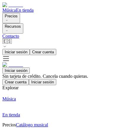
Música
En tienda
Precios
Recursos
Contacto
🇪🇸
Iniciar sesión
Crear cuenta
Iniciar sesión
Sin tarjeta de crédito. Cancela cuando quieras.
Crear cuenta
Iniciar sesión
Explorar
Música
En tienda
Precios
Catálogo musical