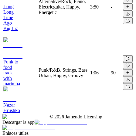
Alternative/Rock, Piano,
Long
Electricguitar, Happy,
3:50
-
Long
Energetic
Time
Ago
Big Liz
Funk to
food
Funk/R&B, Strings, Bass,
track
1:06
90
Urban, Happy, Groovy
with
marimba
Nazar
Hrushko
©
2026
Jamendo Licensing
Descargar la app
Enlaces útiles