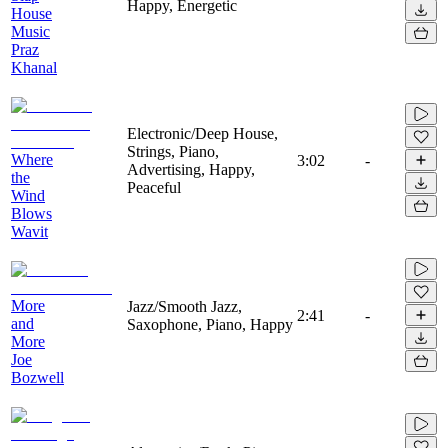
Happy, Energetic
House
Music
Praz
Khanal
Electronic/Deep House,
Strings, Piano,
Where
3:02
-
Advertising, Happy,
the
Peaceful
Wind
Blows
Wavit
More
Jazz/Smooth Jazz,
2:41
-
and
Saxophone, Piano, Happy
More
Joe
Bozwell