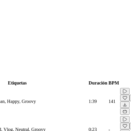
Etiquetas
Duración
BPM
rban, Happy, Groovy
1:39
141
d, Vlog, Neutral, Groovy
0:23
-