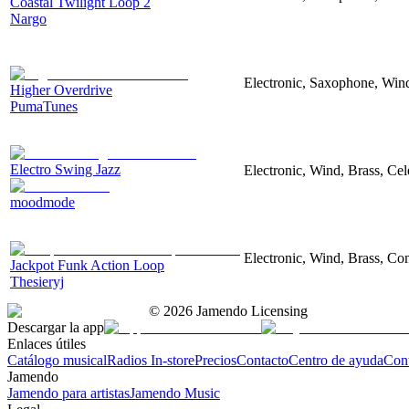
Coastal Twilight Loop 2
Nargo
Electronic, Saxophone, Wind,
Higher Overdrive
PumaTunes
Electro Swing Jazz
Electronic, Wind, Brass, Cel
moodmode
Electronic, Wind, Brass, C
Jackpot Funk Action Loop
Thesieryj
©
2026
Jamendo Licensing
Descargar la app
Enlaces útiles
Catálogo musical
Radios In-store
Precios
Contacto
Centro de ayuda
Con
Jamendo
Jamendo para artistas
Jamendo Music