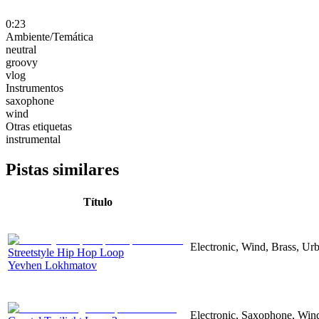
0:23
Ambiente/Temática
neutral
groovy
vlog
Instrumentos
saxophone
wind
Otras etiquetas
instrumental
Pistas similares
Título
Electronic, Wind, Brass, U
Streetstyle Hip Hop Loop
Yevhen Lokhmatov
Electronic, Saxophone, Win