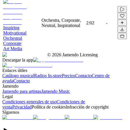
Orchestra, Corporate,
2:02
-
Neutral, Inspirational
Inspiring
Motivational
Orchestral
Corporate
Art Media
©
2026
Jamendo Licensing
Descargar la app
Enlaces útiles
Catálogo musical
Radios In-store
Precios
Contacto
Centro de
ayuda
Contacto
Jamendo
Jamendo para artistas
Jamendo Music
Legal
Condiciones generales de uso
Condiciones de
venta
Privacidad
Política de cookies
Infracción de copyright
Síguenos