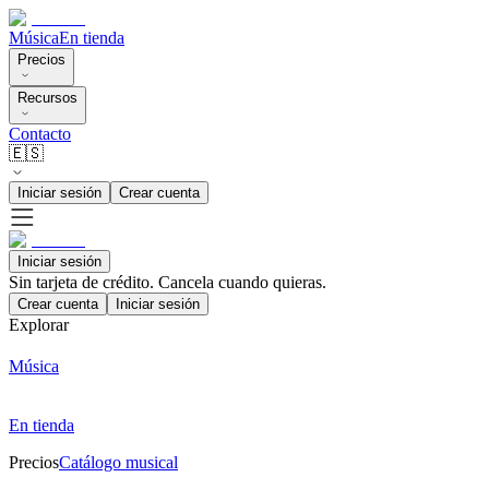
Música
En tienda
Precios
Recursos
Contacto
🇪🇸
Iniciar sesión
Crear cuenta
Iniciar sesión
Sin tarjeta de crédito. Cancela cuando quieras.
Crear cuenta
Iniciar sesión
Explorar
Música
En tienda
Precios
Catálogo musical