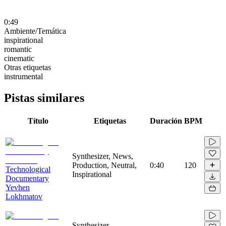
0:49
Ambiente/Temática
inspirational
romantic
cinematic
Otras etiquetas
instrumental
Pistas similares
Título
Etiquetas
Duración
BPM
Synthesizer, News,
Production, Neutral,
0:40
120
Technological
Inspirational
Documentary
Yevhen
Lokhmatov
Synthesizer,