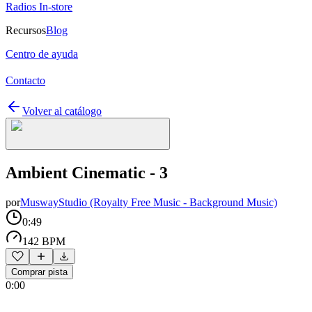
Radios In-store
Recursos
Blog
Centro de ayuda
Contacto
Volver al catálogo
Ambient Cinematic - 3
por
MuswayStudio (Royalty Free Music - Background Music)
0:49
142 BPM
Comprar pista
0:00