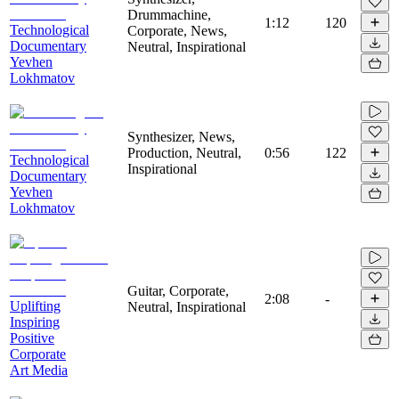
Drummachine,
1:12
120
Technological
Corporate, News,
Documentary
Neutral, Inspirational
Yevhen
Lokhmatov
Synthesizer, News,
Production, Neutral,
0:56
122
Technological
Inspirational
Documentary
Yevhen
Lokhmatov
Guitar, Corporate,
2:08
-
Uplifting
Neutral, Inspirational
Inspiring
Positive
Corporate
Art Media