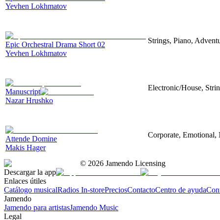
Yevhen Lokhmatov
Strings, Piano, Advent
Epic Orchestral Drama Short 02
Yevhen Lokhmatov
Electronic/House, Stri
Manuscript
Nazar Hrushko
Corporate, Emotional, 
Attende Domine
Makis Hager
©
2026
Jamendo Licensing
Descargar la app
Enlaces útiles
Catálogo musical
Radios In-store
Precios
Contacto
Centro de ayuda
Con
Jamendo
Jamendo para artistas
Jamendo Music
Legal