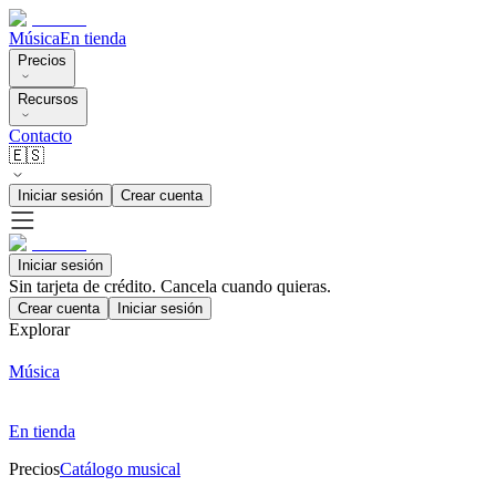
Música
En tienda
Precios
Recursos
Contacto
🇪🇸
Iniciar sesión
Crear cuenta
Iniciar sesión
Sin tarjeta de crédito. Cancela cuando quieras.
Crear cuenta
Iniciar sesión
Explorar
Música
En tienda
Precios
Catálogo musical