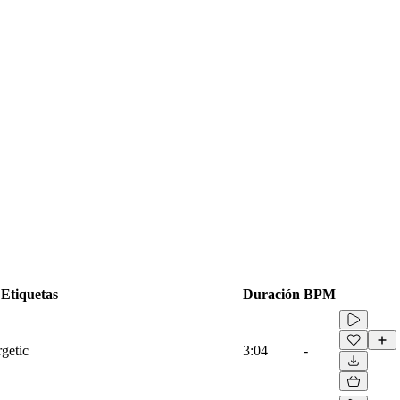
Etiquetas
Duración
BPM
rgetic
3:04
-