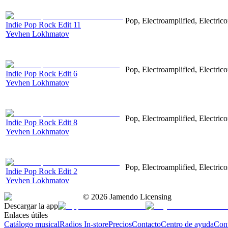
Pop, Electroamplified, Electrico
Indie Pop Rock Edit 11
Yevhen Lokhmatov
Pop, Electroamplified, Electrico
Indie Pop Rock Edit 6
Yevhen Lokhmatov
Pop, Electroamplified, Electrico
Indie Pop Rock Edit 8
Yevhen Lokhmatov
Pop, Electroamplified, Electrico
Indie Pop Rock Edit 2
Yevhen Lokhmatov
©
2026
Jamendo Licensing
Descargar la app
Enlaces útiles
Catálogo musical
Radios In-store
Precios
Contacto
Centro de ayuda
Con