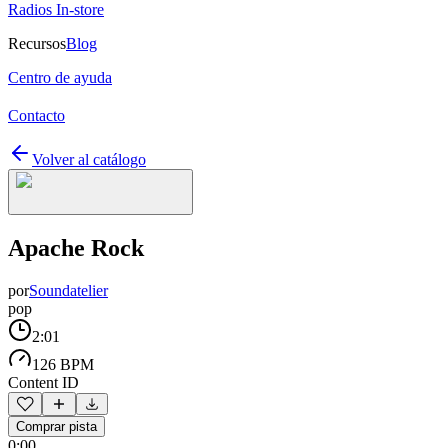
Radios In-store
Recursos
Blog
Centro de ayuda
Contacto
Volver al catálogo
Apache Rock
por
Soundatelier
pop
2:01
126 BPM
Content ID
Comprar pista
0:00