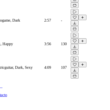
deogame, Dark
2:57
-
k, Happy
3:56
130
tricguitar, Dark, Sexy
4:09
107
tacto