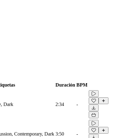
iquetas
Duración
BPM
e, Dark
2:34
-
cussion, Contemporary, Dark
3:50
-