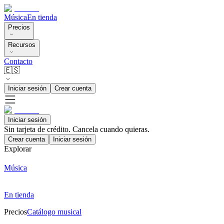
Música
En tienda
Precios
Recursos
Contacto
🇪🇸
Iniciar sesión
Crear cuenta
Iniciar sesión
Sin tarjeta de crédito. Cancela cuando quieras.
Crear cuenta
Iniciar sesión
Explorar
Música
En tienda
Precios
Catálogo musical