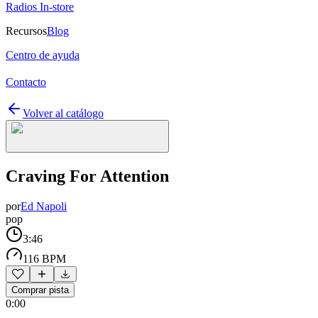
Radios In-store
Recursos
Blog
Centro de ayuda
Contacto
Volver al catálogo
Craving For Attention
por
Ed Napoli
pop
3:46
116 BPM
Comprar pista
0:00