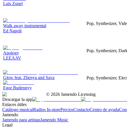
Luis Zunel
Pop, Synthesizer, Vi
Walk away instrumental
Ed Napoli
Pop, Synthesizer, Dar
Apology
LEEAAV
Glow feat. Zhenya and Sava
Pop, Synthesizer, Elec
Egor Budennyy
©
2026
Jamendo Licensing
Descargar la app
Enlaces útiles
Catálogo musical
Radios In-store
Precios
Contacto
Centro de ayuda
Con
Jamendo
Jamendo para artistas
Jamendo Music
Legal