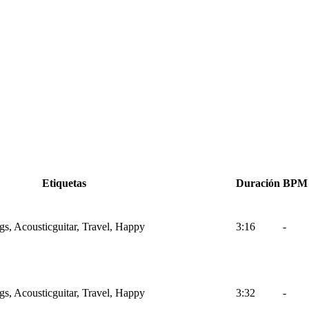
Etiquetas
Duración
BPM
gs, Acousticguitar, Travel, Happy
3:16
-
gs, Acousticguitar, Travel, Happy
3:32
-