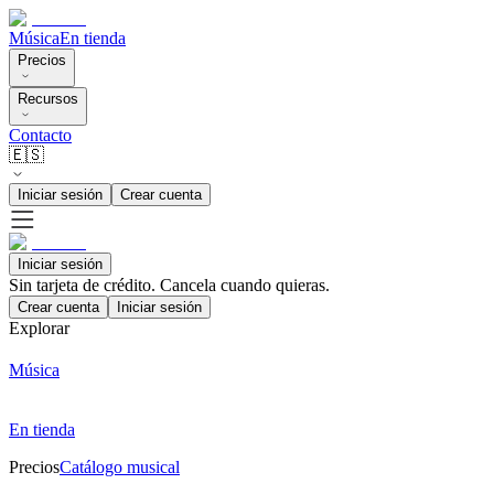
Música
En tienda
Precios
Recursos
Contacto
🇪🇸
Iniciar sesión
Crear cuenta
Iniciar sesión
Sin tarjeta de crédito. Cancela cuando quieras.
Crear cuenta
Iniciar sesión
Explorar
Música
En tienda
Precios
Catálogo musical