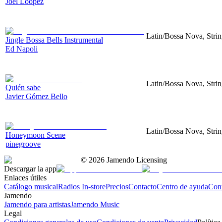
Joel Loopez
Latin/Bossa Nova, Strin
Jingle Bossa Bells Instrumental
Ed Napoli
Latin/Bossa Nova, Strin
Quién sabe
Javier Gómez Bello
Latin/Bossa Nova, Strin
Honeymoon Scene
pinegroove
©
2026
Jamendo Licensing
Descargar la app
Enlaces útiles
Catálogo musical
Radios In-store
Precios
Contacto
Centro de ayuda
Con
Jamendo
Jamendo para artistas
Jamendo Music
Legal