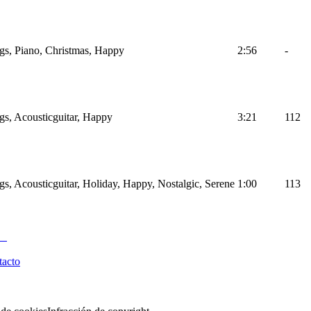
gs, Piano, Christmas, Happy
2:56
-
gs, Acousticguitar, Happy
3:21
112
gs, Acousticguitar, Holiday, Happy, Nostalgic, Serene
1:00
113
tacto