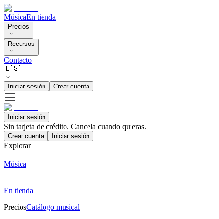
Música
En tienda
Precios
Recursos
Contacto
🇪🇸
Iniciar sesión
Crear cuenta
Iniciar sesión
Sin tarjeta de crédito. Cancela cuando quieras.
Crear cuenta
Iniciar sesión
Explorar
Música
En tienda
Precios
Catálogo musical