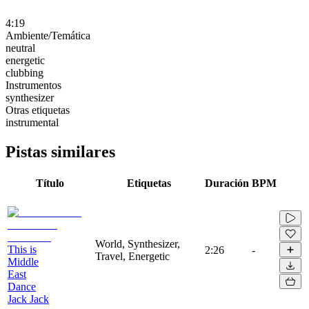
4:19
Ambiente/Temática
neutral
energetic
clubbing
Instrumentos
synthesizer
Otras etiquetas
instrumental
Pistas similares
Título
Etiquetas
Duración
BPM
World, Synthesizer,
This is
2:26
-
Travel, Energetic
Middle
East
Dance
Jack Jack