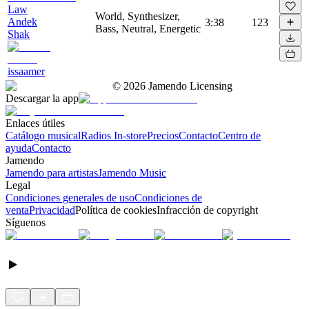
Law
World, Synthesizer,
Andek
3:38
123
Bass, Neutral, Energetic
Shak
issaamer
©
2026
Jamendo Licensing
Descargar la app
Enlaces útiles
Catálogo musical
Radios In-store
Precios
Contacto
Centro de
ayuda
Contacto
Jamendo
Jamendo para artistas
Jamendo Music
Legal
Condiciones generales de uso
Condiciones de
venta
Privacidad
Política de cookies
Infracción de copyright
Síguenos