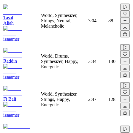
World, Synthesizer,
Tasal
Strings, Neutral,
3:04
88
Aliah
Melancholic
issaamer
World, Drums,
Raddin
Synthesizer, Happy,
3:34
130
Energetic
issaamer
World, Synthesizer,
Fi Bali
Strings, Happy,
2:47
128
Energetic
issaamer