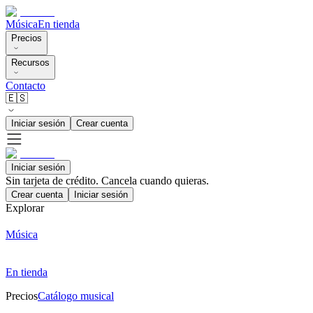
Música
En tienda
Precios
Recursos
Contacto
🇪🇸
Iniciar sesión
Crear cuenta
Iniciar sesión
Sin tarjeta de crédito. Cancela cuando quieras.
Crear cuenta
Iniciar sesión
Explorar
Música
En tienda
Precios
Catálogo musical