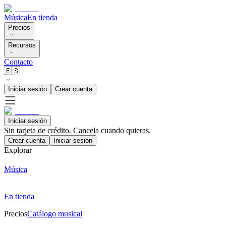
Música
En tienda
Precios
Recursos
Contacto
🇪🇸
Iniciar sesión
Crear cuenta
Iniciar sesión
Sin tarjeta de crédito. Cancela cuando quieras.
Crear cuenta
Iniciar sesión
Explorar
Música
En tienda
Precios
Catálogo musical