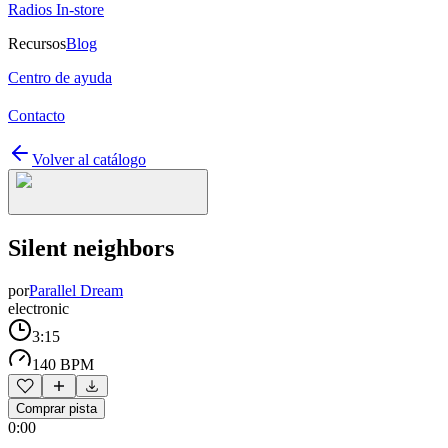
Radios In-store
Recursos
Blog
Centro de ayuda
Contacto
Volver al catálogo
Silent neighbors
por
Parallel Dream
electronic
3:15
140 BPM
Comprar pista
0:00