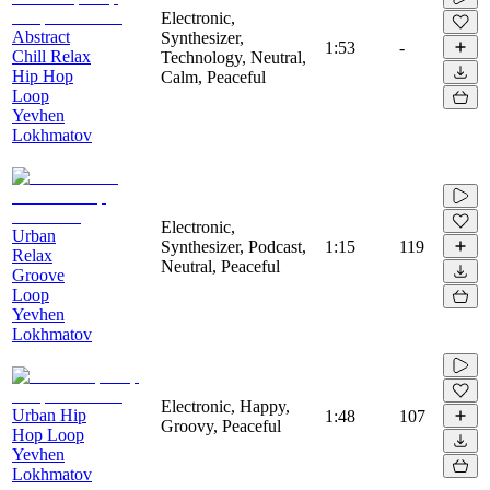
Electronic,
Abstract
Synthesizer,
1:53
-
Chill Relax
Technology, Neutral,
Hip Hop
Calm, Peaceful
Loop
Yevhen
Lokhmatov
Electronic,
Urban
Synthesizer, Podcast,
1:15
119
Relax
Neutral, Peaceful
Groove
Loop
Yevhen
Lokhmatov
Electronic, Happy,
Urban Hip
1:48
107
Groovy, Peaceful
Hop Loop
Yevhen
Lokhmatov