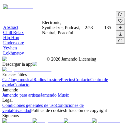
Electronic,
Abstract
Synthesizer, Podcast,
2:53
135
Chill Relax
Neutral, Peaceful
Hip Hop
Underscore
Yevhen
Lokhmatov
©
2026
Jamendo Licensing
Descargar la app
Enlaces útiles
Catálogo musical
Radios In-store
Precios
Contacto
Centro de
ayuda
Contacto
Jamendo
Jamendo para artistas
Jamendo Music
Legal
Condiciones generales de uso
Condiciones de
venta
Privacidad
Política de cookies
Infracción de copyright
Síguenos