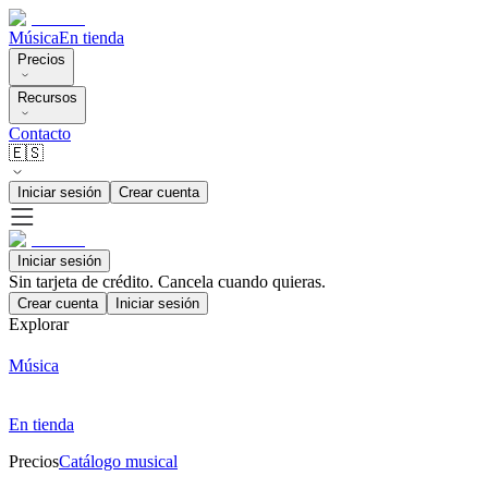
Música
En tienda
Precios
Recursos
Contacto
🇪🇸
Iniciar sesión
Crear cuenta
Iniciar sesión
Sin tarjeta de crédito. Cancela cuando quieras.
Crear cuenta
Iniciar sesión
Explorar
Música
En tienda
Precios
Catálogo musical