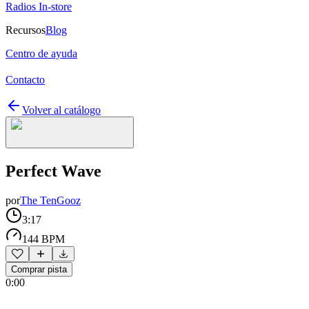
Radios In-store
Recursos
Blog
Centro de ayuda
Contacto
Volver al catálogo
Perfect Wave
por
The TenGooz
3:17
144 BPM
Comprar pista
0:00