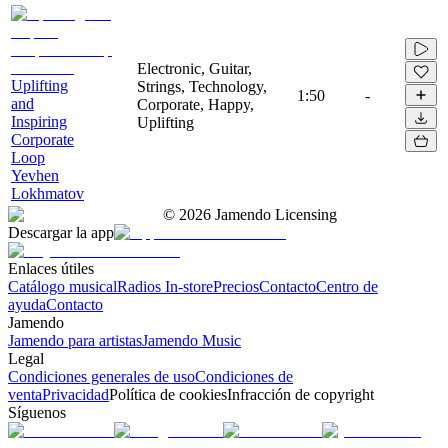
Electronic, Guitar,
Uplifting
Strings, Technology,
1:50
-
and
Corporate, Happy,
Inspiring
Uplifting
Corporate
Loop
Yevhen
Lokhmatov
©
2026
Jamendo Licensing
Descargar la app
Enlaces útiles
Catálogo musical
Radios In-store
Precios
Contacto
Centro de
ayuda
Contacto
Jamendo
Jamendo para artistas
Jamendo Music
Legal
Condiciones generales de uso
Condiciones de
venta
Privacidad
Política de cookies
Infracción de copyright
Síguenos