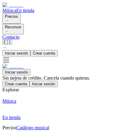
Música
En tienda
Precios
Recursos
Contacto
🇪🇸
Iniciar sesión
Crear cuenta
Iniciar sesión
Sin tarjeta de crédito. Cancela cuando quieras.
Crear cuenta
Iniciar sesión
Explorar
Música
En tienda
Precios
Catálogo musical