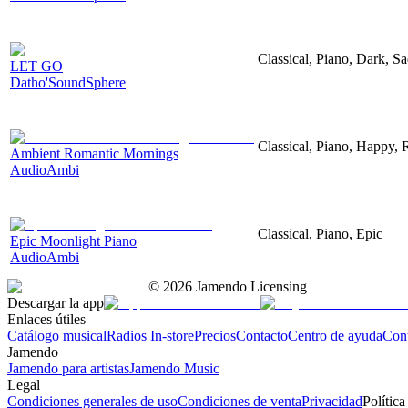
Classical, Piano, Dark, S
LET GO
Datho'SoundSphere
Classical, Piano, Happy,
Ambient Romantic Mornings
AudioAmbi
Classical, Piano, Epic
Epic Moonlight Piano
AudioAmbi
©
2026
Jamendo Licensing
Descargar la app
Enlaces útiles
Catálogo musical
Radios In-store
Precios
Contacto
Centro de ayuda
Con
Jamendo
Jamendo para artistas
Jamendo Music
Legal
Condiciones generales de uso
Condiciones de venta
Privacidad
Política