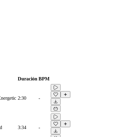
Duración
BPM
Energetic
2:30
-
ad
3:34
-