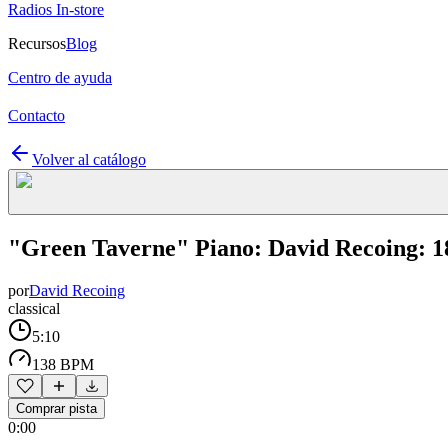
Radios In-store
Recursos
Blog
Centro de ayuda
Contacto
Volver al catálogo
"Green Taverne" Piano: David Recoing: 18 
por
David Recoing
classical
5:10
138 BPM
Comprar pista
0:00