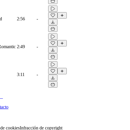
ad
2:56
-
 Romantic
2:49
-
3:11
-
tacto
 de cookies
Infracción de copyright