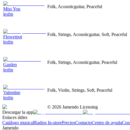
Folk, Acousticguitar, Peaceful
Miss You
lesfm
Folk, Strings, Acousticguitar, Soft, Peaceful
Flowerpot
lesfm
Folk, Strings, Acousticguitar, Peaceful
Garden
lesfm
Folk, Violin, Strings, Soft, Peaceful
Valentine
lesfm
©
2026
Jamendo Licensing
Descargar la app
Enlaces útiles
Catálogo musical
Radios In-store
Precios
Contacto
Centro de ayuda
Con
Jamendo