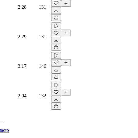
2:28
131
2:29
131
3:17
146
2:04
132
tacto