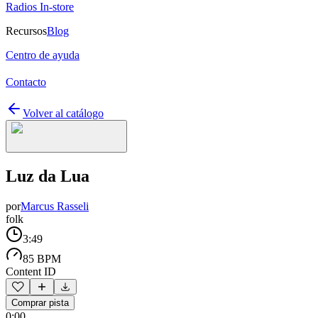
Radios In-store
Recursos
Blog
Centro de ayuda
Contacto
Volver al catálogo
Luz da Lua
por
Marcus Rasseli
folk
3:49
85 BPM
Content ID
Comprar pista
0:00