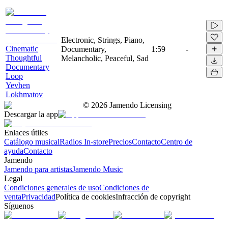
Electronic, Strings, Piano,
Cinematic
Documentary,
1:59
-
Thoughtful
Melancholic, Peaceful, Sad
Documentary
Loop
Yevhen
Lokhmatov
©
2026
Jamendo Licensing
Descargar la app
Enlaces útiles
Catálogo musical
Radios In-store
Precios
Contacto
Centro de
ayuda
Contacto
Jamendo
Jamendo para artistas
Jamendo Music
Legal
Condiciones generales de uso
Condiciones de
venta
Privacidad
Política de cookies
Infracción de copyright
Síguenos