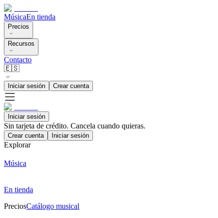
Música
En tienda
Precios
Recursos
Contacto
🇪🇸
Iniciar sesión
Crear cuenta
Iniciar sesión
Sin tarjeta de crédito. Cancela cuando quieras.
Crear cuenta
Iniciar sesión
Explorar
Música
En tienda
Precios
Catálogo musical