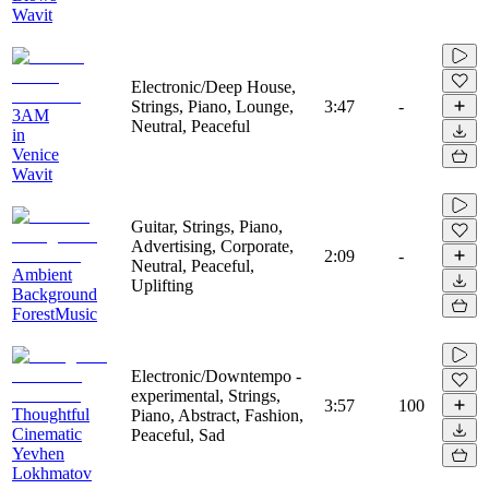
Wavit
Electronic/Deep House,
Strings, Piano, Lounge,
3:47
-
3AM
Neutral, Peaceful
in
Venice
Wavit
Guitar, Strings, Piano,
Advertising, Corporate,
2:09
-
Neutral, Peaceful,
Ambient
Uplifting
Background
ForestMusic
Electronic/Downtempo -
experimental, Strings,
3:57
100
Thoughtful
Piano, Abstract, Fashion,
Cinematic
Peaceful, Sad
Yevhen
Lokhmatov