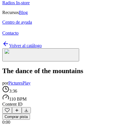
Radios In-store
Recursos
Blog
Centro de ayuda
Contacto
Volver al catálogo
The dance of the mountains
por
PicturesPlay
3:36
110 BPM
Content ID
Comprar pista
0:00