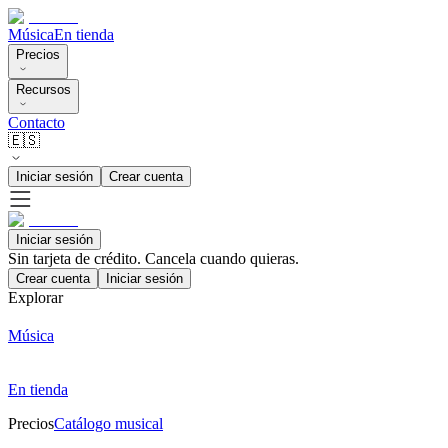
Música
En tienda
Precios
Recursos
Contacto
🇪🇸
Iniciar sesión
Crear cuenta
Iniciar sesión
Sin tarjeta de crédito. Cancela cuando quieras.
Crear cuenta
Iniciar sesión
Explorar
Música
En tienda
Precios
Catálogo musical