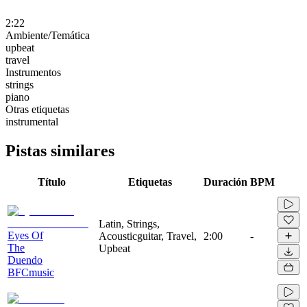
2:22
Ambiente/Temática
upbeat
travel
Instrumentos
strings
piano
Otras etiquetas
instrumental
Pistas similares
Título
Etiquetas
Duración
BPM
Latin, Strings,
Eyes Of
Acousticguitar, Travel,
2:00
-
The
Upbeat
Duendo
BFCmusic