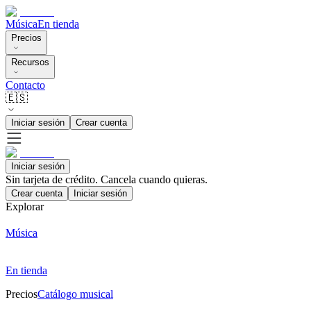
Música
En tienda
Precios
Recursos
Contacto
🇪🇸
Iniciar sesión
Crear cuenta
Iniciar sesión
Sin tarjeta de crédito. Cancela cuando quieras.
Crear cuenta
Iniciar sesión
Explorar
Música
En tienda
Precios
Catálogo musical