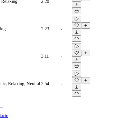
, Relaxing
2:20
-
xing
2:23
-
3:11
-
atic, Relaxing, Neutral
2:54
-
tacto