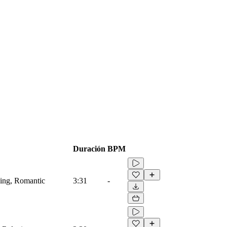
Duración
BPM
xing, Romantic
3:31
-