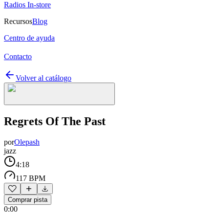
Radios In-store
Recursos
Blog
Centro de ayuda
Contacto
Volver al catálogo
Regrets Of The Past
por
Olepash
jazz
4:18
117 BPM
Comprar pista
0:00