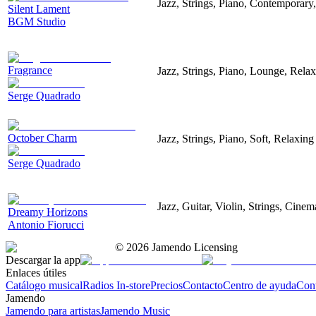
Jazz, Strings, Piano, Contemporary
Silent Lament
BGM Studio
Fragrance
Jazz, Strings, Piano, Lounge, Rela
Serge Quadrado
October Charm
Jazz, Strings, Piano, Soft, Relaxing
Serge Quadrado
Jazz, Guitar, Violin, Strings, Cinem
Dreamy Horizons
Antonio Fiorucci
©
2026
Jamendo Licensing
Descargar la app
Enlaces útiles
Catálogo musical
Radios In-store
Precios
Contacto
Centro de ayuda
Con
Jamendo
Jamendo para artistas
Jamendo Music