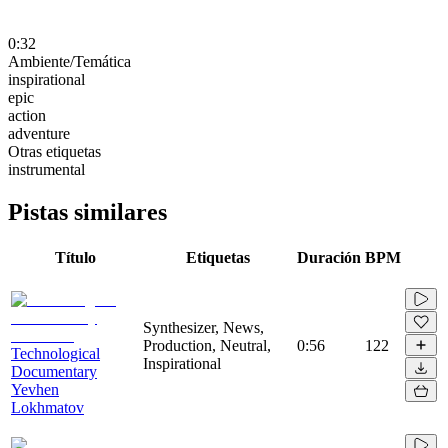
0:32
Ambiente/Temática
inspirational
epic
action
adventure
Otras etiquetas
instrumental
Pistas similares
Título
Etiquetas
Duración
BPM
Synthesizer, News,
Production, Neutral,
0:56
122
Technological
Inspirational
Documentary
Yevhen
Lokhmatov