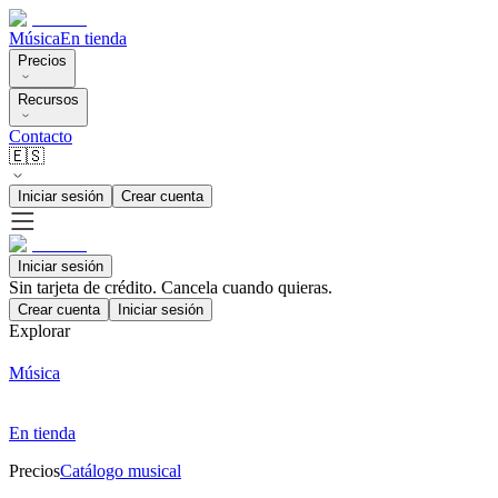
Música
En tienda
Precios
Recursos
Contacto
🇪🇸
Iniciar sesión
Crear cuenta
Iniciar sesión
Sin tarjeta de crédito. Cancela cuando quieras.
Crear cuenta
Iniciar sesión
Explorar
Música
En tienda
Precios
Catálogo musical