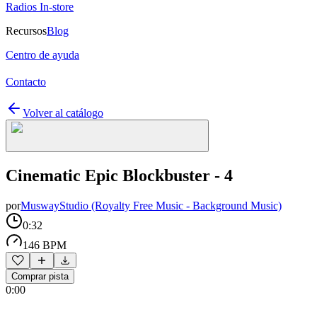
Radios In-store
Recursos
Blog
Centro de ayuda
Contacto
Volver al catálogo
Cinematic Epic Blockbuster - 4
por
MuswayStudio (Royalty Free Music - Background Music)
0:32
146 BPM
Comprar pista
0:00