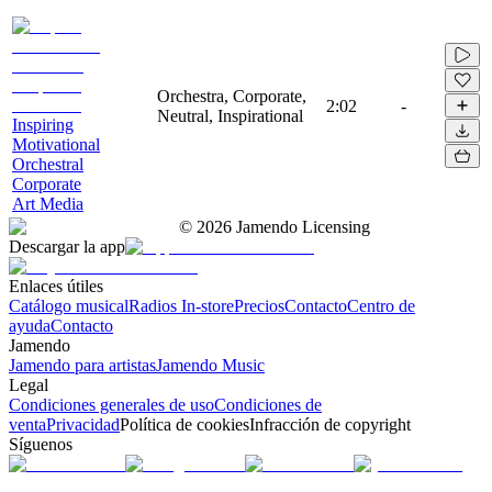
Orchestra, Corporate,
2:02
-
Neutral, Inspirational
Inspiring
Motivational
Orchestral
Corporate
Art Media
©
2026
Jamendo Licensing
Descargar la app
Enlaces útiles
Catálogo musical
Radios In-store
Precios
Contacto
Centro de
ayuda
Contacto
Jamendo
Jamendo para artistas
Jamendo Music
Legal
Condiciones generales de uso
Condiciones de
venta
Privacidad
Política de cookies
Infracción de copyright
Síguenos