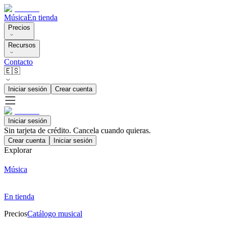
Música
En tienda
Precios
Recursos
Contacto
🇪🇸
Iniciar sesión
Crear cuenta
Iniciar sesión
Sin tarjeta de crédito. Cancela cuando quieras.
Crear cuenta
Iniciar sesión
Explorar
Música
En tienda
Precios
Catálogo musical