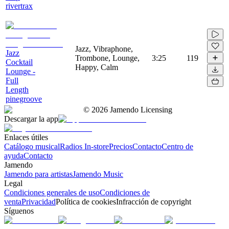
rivertrax
Jazz, Vibraphone,
Jazz
Trombone, Lounge,
3:25
119
Cocktail
Happy, Calm
Lounge -
Full
Length
pinegroove
©
2026
Jamendo Licensing
Descargar la app
Enlaces útiles
Catálogo musical
Radios In-store
Precios
Contacto
Centro de
ayuda
Contacto
Jamendo
Jamendo para artistas
Jamendo Music
Legal
Condiciones generales de uso
Condiciones de
venta
Privacidad
Política de cookies
Infracción de copyright
Síguenos