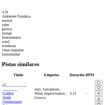
3:31
Ambiente/Temática
neutral
calm
groovy
lounge
Instrumentos
wind
trombone
Otras etiquetas
instrumental
Pistas similares
Título
Etiquetas
Duración
BPM
Jazz, Saxophone,
Golden
Wind, Improvisation,
3:23
-
Stride
Groovy
Omotesound