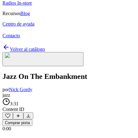
Radios In-store
Recursos
Blog
Centro de ayuda
Contacto
Volver al catálogo
Jazz On The Embankment
por
Nick Gordy
jazz
3:31
Content ID
Comprar pista
0:00