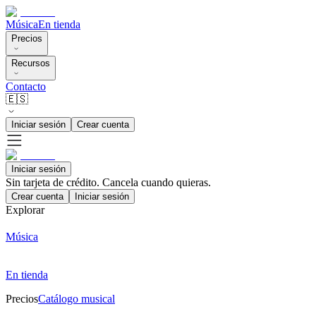
Música
En tienda
Precios
Recursos
Contacto
🇪🇸
Iniciar sesión
Crear cuenta
Iniciar sesión
Sin tarjeta de crédito. Cancela cuando quieras.
Crear cuenta
Iniciar sesión
Explorar
Música
En tienda
Precios
Catálogo musical