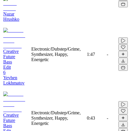
Nazar
Hrushko
Electronic/Dubstep/Grime,
Creative
Synthesizer, Happy,
1:47
-
Future
Energetic
Bass
Edit
6
Yevhen
Lokhmatov
Electronic/Dubstep/Grime,
Creative
Synthesizer, Happy,
0:43
-
Future
Energetic
Bass
Edit