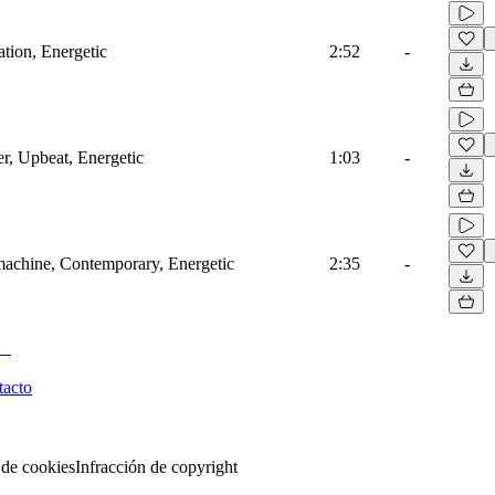
ation, Energetic
2:52
-
r, Upbeat, Energetic
1:03
-
machine, Contemporary, Energetic
2:35
-
tacto
 de cookies
Infracción de copyright