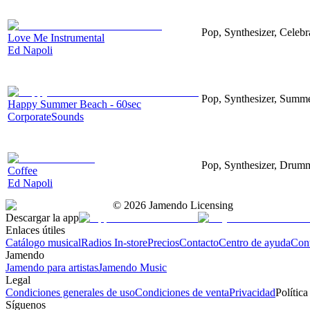
Pop, Synthesizer, Celebr
Love Me Instrumental
Ed Napoli
Pop, Synthesizer, Summe
Happy Summer Beach - 60sec
CorporateSounds
Pop, Synthesizer, Drum
Coffee
Ed Napoli
©
2026
Jamendo Licensing
Descargar la app
Enlaces útiles
Catálogo musical
Radios In-store
Precios
Contacto
Centro de ayuda
Con
Jamendo
Jamendo para artistas
Jamendo Music
Legal
Condiciones generales de uso
Condiciones de venta
Privacidad
Política
Síguenos