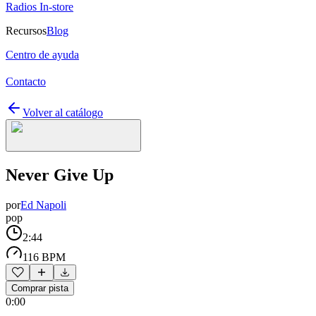
Radios In-store
Recursos
Blog
Centro de ayuda
Contacto
Volver al catálogo
Never Give Up
por
Ed Napoli
pop
2:44
116 BPM
Comprar pista
0:00