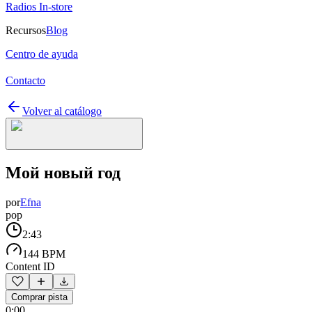
Radios In-store
Recursos
Blog
Centro de ayuda
Contacto
Volver al catálogo
Мой новый год
por
Efna
pop
2:43
144 BPM
Content ID
Comprar pista
0:00