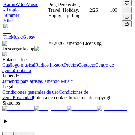
AaronWildeMusic
Pop, Percussion,
- Tropical
Travel, Holiday,
2:26
100
Summer
Happy, Uplifting
Vibes
TheMusicGypsy
©
2026
Jamendo Licensing
Descargar la app
Enlaces útiles
Catálogo musical
Radios In-store
Precios
Contacto
Centro de
ayuda
Contacto
Jamendo
Jamendo para artistas
Jamendo Music
Legal
Condiciones generales de uso
Condiciones de
venta
Privacidad
Política de cookies
Infracción de copyright
Síguenos