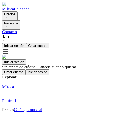
Música
En tienda
Precios
Recursos
Contacto
🇪🇸
Iniciar sesión
Crear cuenta
Iniciar sesión
Sin tarjeta de crédito. Cancela cuando quieras.
Crear cuenta
Iniciar sesión
Explorar
Música
En tienda
Precios
Catálogo musical