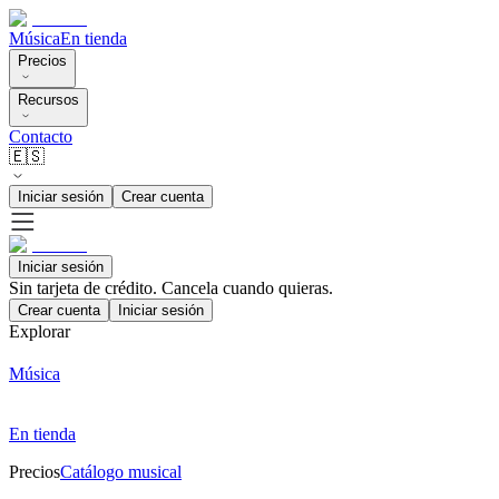
Música
En tienda
Precios
Recursos
Contacto
🇪🇸
Iniciar sesión
Crear cuenta
Iniciar sesión
Sin tarjeta de crédito. Cancela cuando quieras.
Crear cuenta
Iniciar sesión
Explorar
Música
En tienda
Precios
Catálogo musical