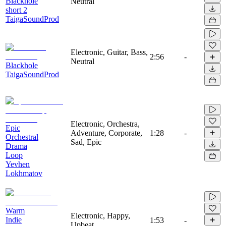
Blackhole
Neutral
short 2
TaigaSoundProd
Electronic, Guitar, Bass,
2:56
-
Neutral
Blackhole
TaigaSoundProd
Electronic, Orchestra,
Epic
Adventure, Corporate,
1:28
-
Orchestral
Sad, Epic
Drama
Loop
Yevhen
Lokhmatov
Warm
Electronic, Happy,
Indie
1:53
-
Upbeat