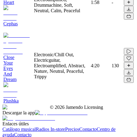
Heart
1:58
-
Drummachine, Soft,
Neutral, Calm, Peaceful
Cephas
Electronic/Chill Out,
Close
Electricguitar,
Your
Electroamplified, Abstract,
4:20
130
Eyes
Nature, Neutral, Peaceful,
And
Trippy
Dream
Plushka
©
2026
Jamendo Licensing
Descargar la app
Enlaces útiles
Catálogo musical
Radios In-store
Precios
Contacto
Centro de
ayuda
Contacto