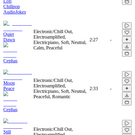
Lofi
Chillpop
AudioJokes
Electronic/Chill Out,
Quiet
Electroamplified,
Dawn
2:27
-
Electricpiano, Soft, Neutral,
Calm, Peaceful
Cephas
Electronic/Chill Out,
Moon
Electroamplified,
Peace
2:33
-
Electricpiano, Soft, Neutral,
Peaceful, Romantic
Cephas
Electronic/Chill Out,
Still
Electroamplified,