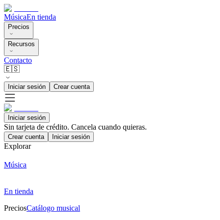
Música
En tienda
Precios
Recursos
Contacto
🇪🇸
Iniciar sesión
Crear cuenta
Iniciar sesión
Sin tarjeta de crédito. Cancela cuando quieras.
Crear cuenta
Iniciar sesión
Explorar
Música
En tienda
Precios
Catálogo musical