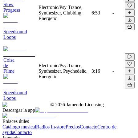
Slow
Electronic/Psy-Trance,
Progress
Synthesizer, Clubbing,
6:53
-
Energetic
Speedsound
Loops
Coisa
de
Electronic/Psy-Trance,
Filme
Synthesizer, Psychedelic,
3:16
-
Energetic
Speedsound
Loops
©
2026
Jamendo Licensing
Descargar la app
Enlaces útiles
Catálogo musical
Radios In-store
Precios
Contacto
Centro de
ayuda
Contacto
Jamendo