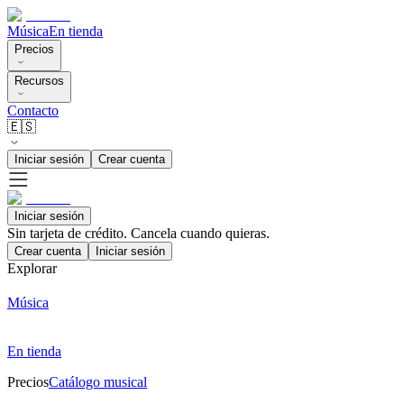
Música
En tienda
Precios
Recursos
Contacto
🇪🇸
Iniciar sesión
Crear cuenta
Iniciar sesión
Sin tarjeta de crédito. Cancela cuando quieras.
Crear cuenta
Iniciar sesión
Explorar
Música
En tienda
Precios
Catálogo musical