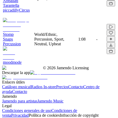
Abballati
Tarantella
piccadillyCircus
Stomp
World/Ethnic,
Snaps
Percussion, Sport,
1:08
-
Percussion
Neutral, Upbeat
moodmode
©
2026
Jamendo Licensing
Descargar la app
Enlaces útiles
Catálogo musical
Radios In-store
Precios
Contacto
Centro de
ayuda
Contacto
Jamendo
Jamendo para artistas
Jamendo Music
Legal
Condiciones generales de uso
Condiciones de
venta
Privacidad
Política de cookies
Infracción de copyright