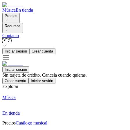
Música
En tienda
Precios
Recursos
Contacto
🇪🇸
Iniciar sesión
Crear cuenta
Iniciar sesión
Sin tarjeta de crédito. Cancela cuando quieras.
Crear cuenta
Iniciar sesión
Explorar
Música
En tienda
Precios
Catálogo musical