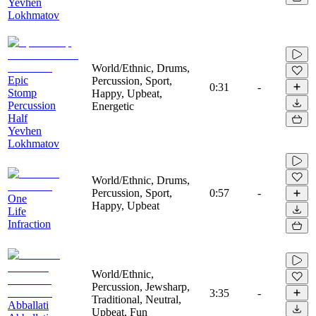
Yevhen
Lokhmatov
World/Ethnic, Drums,
Epic
Percussion, Sport,
0:31
-
Stomp
Happy, Upbeat,
Percussion
Energetic
Half
Yevhen
Lokhmatov
World/Ethnic, Drums,
Percussion, Sport,
0:57
-
One
Happy, Upbeat
Life
Infraction
World/Ethnic,
Percussion, Jewsharp,
3:35
-
Traditional, Neutral,
Abballati
Upbeat, Fun