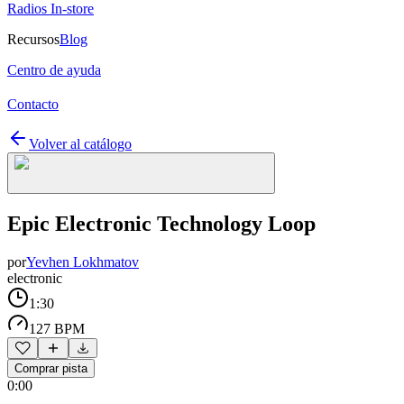
Radios In-store
Recursos
Blog
Centro de ayuda
Contacto
Volver al catálogo
Epic Electronic Technology Loop
por
Yevhen Lokhmatov
electronic
1:30
127 BPM
Comprar pista
0:00