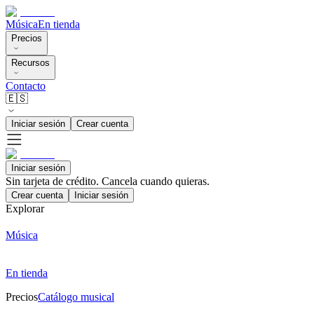
Música
En tienda
Precios
Recursos
Contacto
🇪🇸
Iniciar sesión
Crear cuenta
Iniciar sesión
Sin tarjeta de crédito. Cancela cuando quieras.
Crear cuenta
Iniciar sesión
Explorar
Música
En tienda
Precios
Catálogo musical