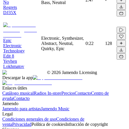
No
Bass, Neutral
Regrets
DJ35X
Electronic, Synthesizer,
Epic
Abstract, Neutral,
0:22
128
Electronic
Quirky, Epic
Technology
Edit 8
Yevhen
Lokhmatov
©
2026
Jamendo Licensing
Descargar la app
Enlaces útiles
Catálogo musical
Radios In-store
Precios
Contacto
Centro de
ayuda
Contacto
Jamendo
Jamendo para artistas
Jamendo Music
Legal
Condiciones generales de uso
Condiciones de
venta
Privacidad
Política de cookies
Infracción de copyright